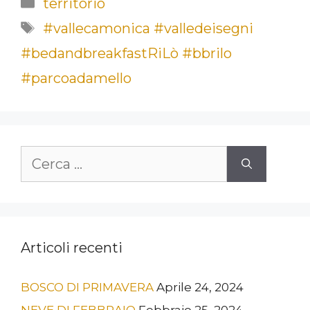
Categorie
territorio
Tag
#vallecamonica #valledeisegni
#bedandbreakfastRiLò #bbrilo
#parcoadamello
Ricerca
per:
Articoli recenti
BOSCO DI PRIMAVERA
Aprile 24, 2024