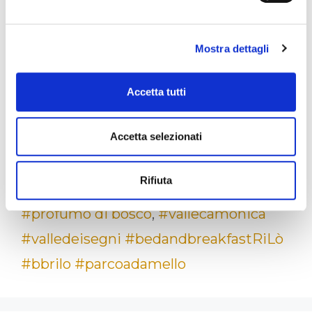
Mostra dettagli
Accetta tutti
Categorie
blog
,
territorio
Tag
#bbrilo #sonicobs #vallecamonica
Accetta selezionati
#valledeisegni #bedandbreakfastlife
Rifiuta
#territoriocamuno #montagna
#profumo di bosco
,
#vallecamonica
#valledeisegni #bedandbreakfastRiLò
#bbrilo #parcoadamello