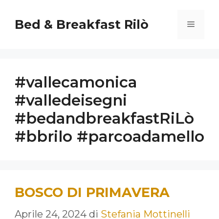
Vai
al
Bed & Breakfast Rilò
Menu
contenuto
#vallecamonica
#valledeisegni
#bedandbreakfastRiLò
#bbrilo #parcoadamello
BOSCO DI PRIMAVERA
Aprile 24, 2024
di
Stefania Mottinelli